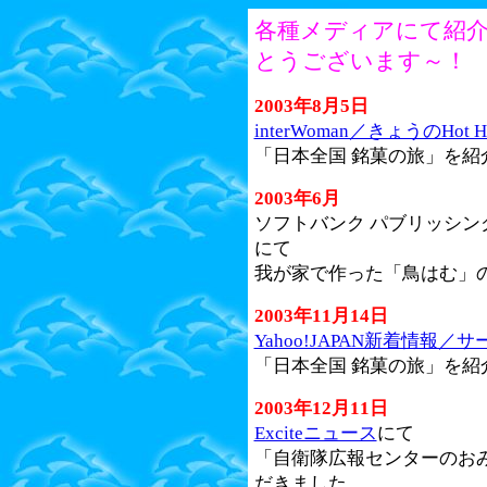
各種メディアにて紹
とうございます～！
2003年8月5日
interWoman／きょうのHot Ho
「日本全国 銘菓の旅」を紹
2003年6月
ソフトバンク パブリッシン
にて
我が家で作った「鳥はむ」
2003年11月14日
Yahoo!JAPAN新着情報
「日本全国 銘菓の旅」を紹
2003年12月11日
Exciteニュース
にて
「自衛隊広報センターのお
だきました。