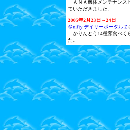
「ＡＮＡ機体メンテナンス
ていただきました。
2005年2月23日～24日
＠nifty デイリーポータルＺ
「かりんとう14種類食べく
た。