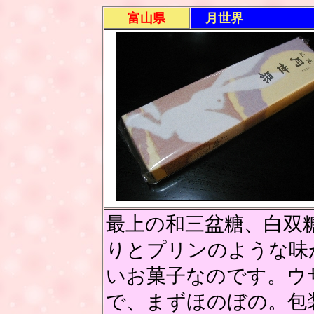
富山県
月世界
最上の和三盆糖、白双
りとプリンのような味
いお菓子なのです。ウ
で、まずほのぼの。包