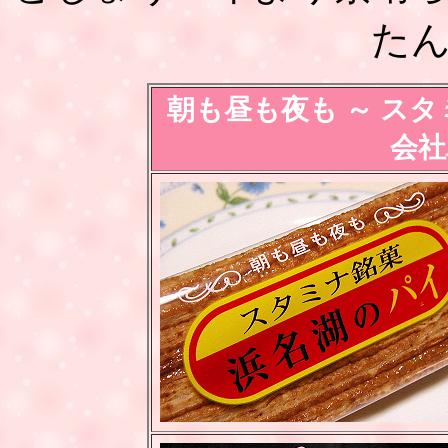
た
朝も昼も夜も ～ ス
会社