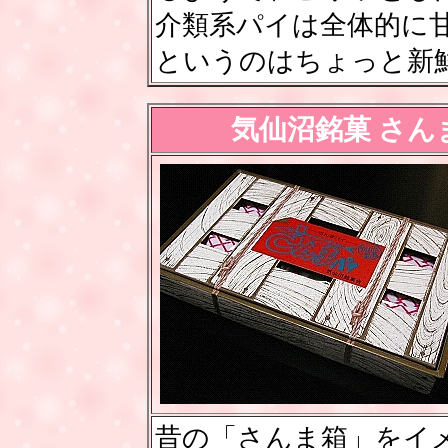
介類系パイは全体的に
というのはちょっと新
気仙沼銘菓 さ
昔の「さんま箱」をイ