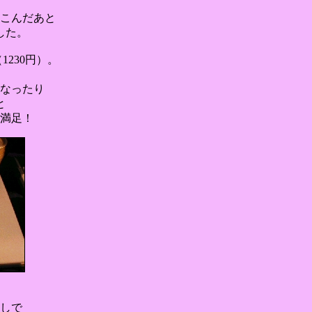
こんだあと
した。
230円）。
なったり
と
満足！
しで