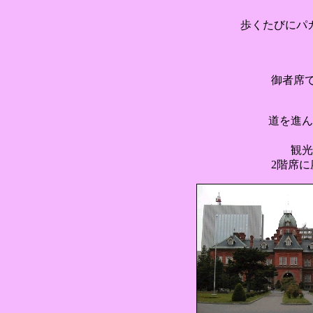
歩くたびにパ
御者席
道を進ん
観光
2階席