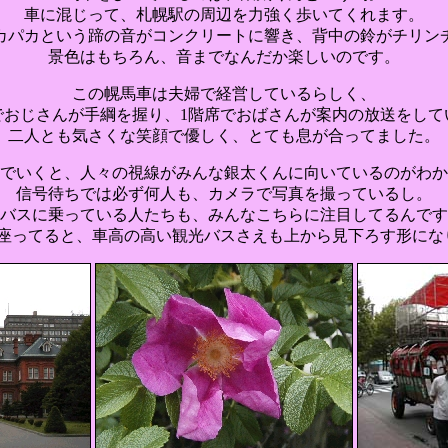
車に混じって、札幌駅の周辺を力強く歩いてくれます。
カパカという蹄の音がコンクリートに響き、背中の鈴がチリン
景色はもちろん、音までなんだか楽しいのです。
この幌馬車は夫婦で経営しているらしく、
でおじさんが手綱を握り、1階席でおばさんが案内の放送をして
二人とも気さくな笑顔で優しく、とても息が合ってました。
でいくと、人々の視線がみんな銀太くんに向いているのがわか
信号待ちでは必ず何人も、カメラで写真を撮っているし。
バスに乗っている人たちも、みんなこちらに注目してるんです
に座ってると、車高の高い観光バスさえも上から見下ろす形にな