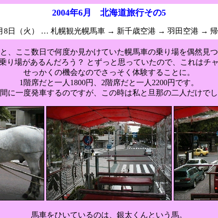
2004年6月 北海道旅行その5
月8日（火） … 札幌観光幌馬車 → 新千歳空港 → 羽田空港 → 
と、ここ数日で何度か見かけていた幌馬車の乗り場を偶然見つ
乗り場があるんだろう？ とずっと思っていたので、これはチ
せっかくの機会なのでさっそく体験することに。
1階席だと一人1800円、2階席だと一人2200円です。
間に一度発車するのですが、この時は私と旦那の二人だけでし
馬車をひいているのは、銀太くんという馬。