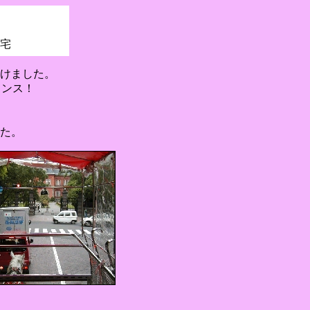
帰宅
けました。
ャンス！
た。