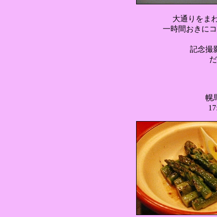
大通りをま
一時間おきにコ
記念撮
だ
幌
1