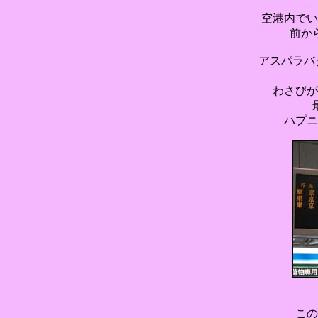
空港内でい
前か
アスパラバタ
わさびが
ハプニ
この