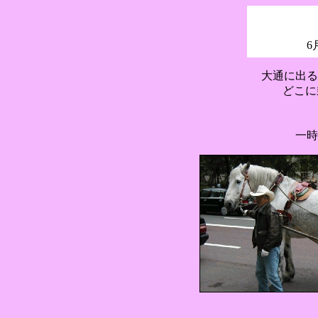
6
大通に出る
どこに
一時